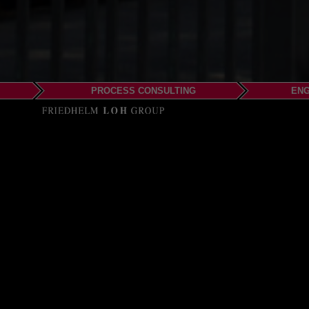
PROCESS CONSULTING
ENG
EPLAN LLC
Detroit
37000 Grand River Ave.
Farmington Hills, MI 4
Phone: +1-248-945-920