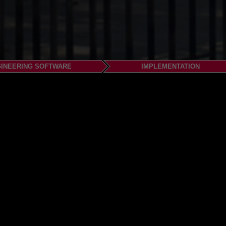
INEERING SOFTWARE
IMPLEMENTATION
, Suite 380
8335
4