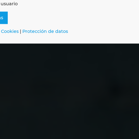
tudiantes
 usuario
as
encia en ingeniería desde el inicio
 Cookies
|
Protección de datos