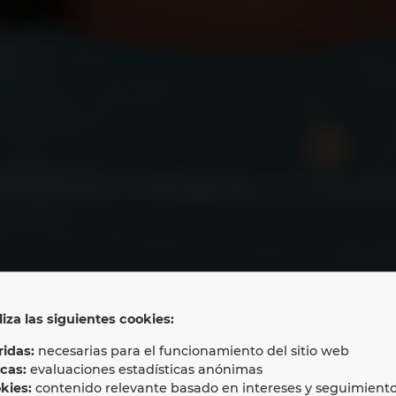
liza las siguientes cookies:
LAN Education 
idas:
necesarias para el funcionamiento del sitio web
icas:
evaluaciones estadísticas anónimas
kies:
contenido relevante basado en intereses y seguimient