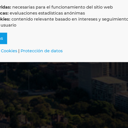
PLAN ANZ
idas:
necesarias para el funcionamiento del sitio web
icas:
evaluaciones estadísticas anónimas
kies:
contenido relevante basado en intereses y seguimient
 usuario
as
 Cookies
|
Protección de datos