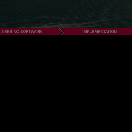
INEERING SOFTWARE
IMPLEMENTATION
nanz.com.au
0