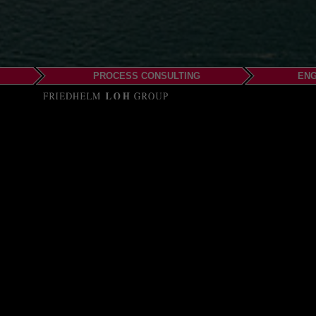
PROCESS CONSULTING
ENG
EPLAN ANZ
C/O Rittal Pty Ltd
3 Worth Street
Chullora NSW 2190
Mr Shalveen Sharma
Email: sharma.s@epla
Phone: +61 439 477 02